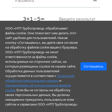
Password
Введите результат
ООО «НТП Трубопровод» обрабатывает
файлы cookie. Они помогают нам делать этот
Создать PASS ID
сайт удобнее для пользователей. Нажав
кнопку «Соглашаюсь», вы даете свое согласие
Уже есть учётная запись PASS ID?
Войти
на обработку файлов cookie вашего браузера.
ООО «НТП Трубопровод» не несет
Зарегистрировались, но не получили
ответственности за файлы cookie,
используемые на сторонних сайтах, на
письмо? Воспользуйтесь
формой
которые размещены ссылки на нашем сайте.
Соглашаюсь
восстановления пароля
, чтобы мы
Обработка данных пользователей
отправили письмо повторно.
осуществляется в соответствии с
Политикой
обработки персональных данных
и
Уведомлением об использовании файлов
cookie
. Если Вы не согласны на обработку
своих персональных данных, Вы должны
© ООО "НТП Трубопровод". Все права защищены
немедленно прекратить пользоваться этим
сайтом и сервисами ООО «НТП Трубопровод».